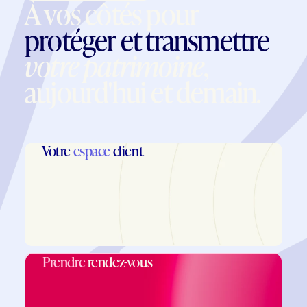
À vos côtés pour
protéger et transmettre
votre patrimoine
,
aujourd'hui et demain.
Votre
espace
client
Prendre
rendez-vous