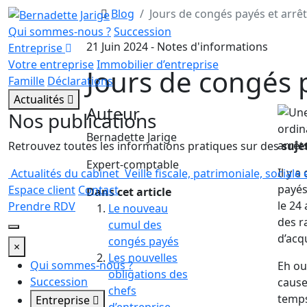
Blog
Jours de congés payés et arrêt
Qui sommes-nous ?
Succession
21 Juin 2024 - Notes d'informations
Entreprise
Votre entreprise
Immobilier d’entreprise
Jours de congés p
Famille
Déclarations
Actualités
Auteur
Nos publications
Bernadette Jarige
Retrouvez toutes les informations pratiques sur des
suje
Expert-comptable
Il y 
Actualités du cabinet
Veille fiscale, patrimoniale, sociale 
payés
Espace client
Contact
Dans cet article
le 24 
Prendre RDV
Le nouveau
des r
cumul des
d’acq
congés payés
×
Les nouvelles
Qui sommes-nous ?
Eh ou
obligations des
Succession
cause
chefs
temps 
Entreprise