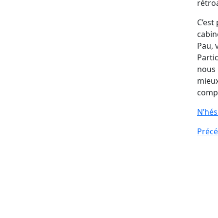
rétroa
C’est
cabin
Pau,
Parti
nous 
mieux
compl
N’hés
Préc