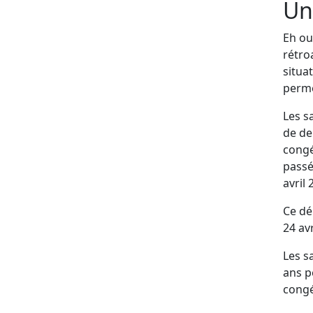
Une
Eh ou
rétro
situa
perme
Les s
de de
congé
passé
avril 
Ce dé
24 avr
Les sa
ans p
congé