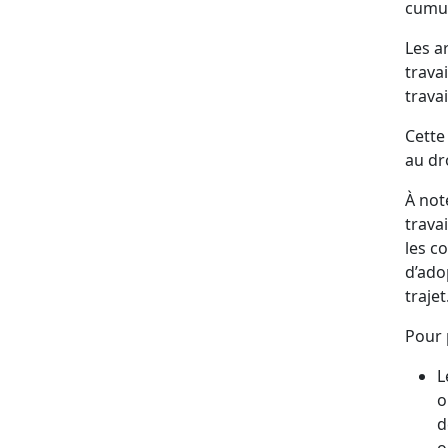
cumul
Les a
travai
trava
Cette
au dr
À not
trava
les c
d’ado
trajet
Pour p
L
o
d