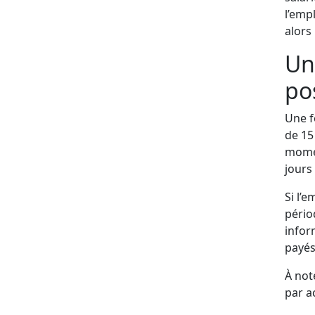
l’emp
alors
Un
po
Une f
de 15
momen
jours
Si l’
pério
infor
payés
À note
par a