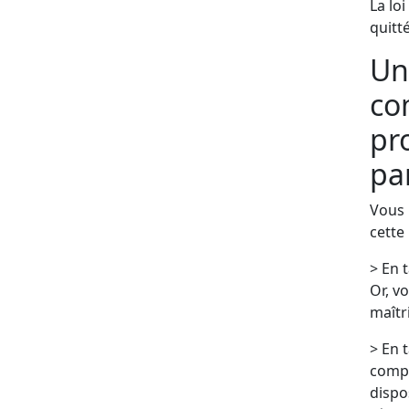
La lo
quitté
Un
co
pr
par
Vous 
cette
> En t
Or, vo
maîtr
> En t
compr
dispo