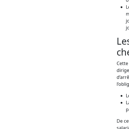
o
L
m
j
j
Le
ch
Cette
dirig
d’arr
l’obl
L
L
p
De ce
salar