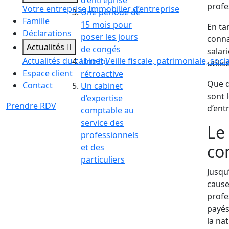
d’entreprise
profe
Votre entreprise
Immobilier d’entreprise
Une période de
Famille
15 mois pour
En ta
Déclarations
poser les jours
conna
Actualités
de congés
salar
Actualités du cabinet
Veille fiscale, patrimoniale, soci
Une loi
utili
Espace client
rétroactive
Que d
Contact
Un cabinet
sont 
d’expertise
Prendre RDV
d’ent
comptable au
service des
Le
professionnels
co
et des
particuliers
Jusqu
cause
profe
payés
la nat