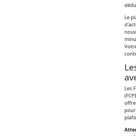
dédu
Le p
d'act
nouv
minut
Votre
contr
Les
av
Les 
(FCPI
offre
pour 
plaf
Atte