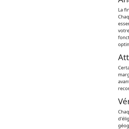
La fi
Chaqu
essen
votre
fonct
opti
Att
Cert
margi
avan
reco
Vér
Chaqu
d'éli
géog