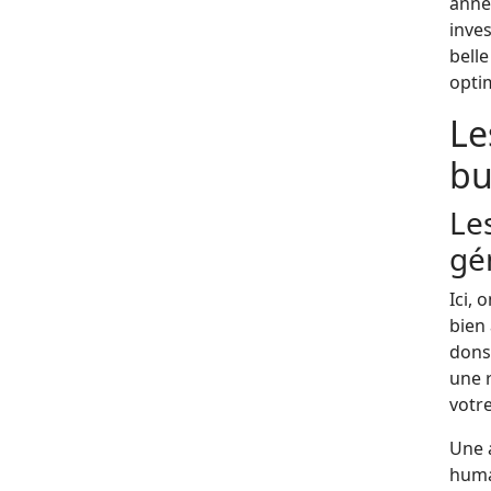
anné
inves
bell
optim
Le
bu
Les
gé
Ici, 
bien 
dons 
une 
votr
Une a
huma