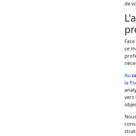
de v
L'
pr
Face 
se me
profe
néces
Au
c
la f
analy
vers 
objec
Nous
consé
strat