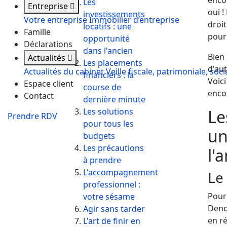
encor
Les
Entreprise
oui 
investissements
Votre entreprise
Immobilier d’entreprise
droit
locatifs : une
Famille
pour 
opportunité
Déclarations
dans l'ancien
Bien 
Actualités
Les placements
d'au
Actualités du cabinet
Veille fiscale, patrimoniale, soci
financiers : la
Voici
Espace client
course de
enco
Contact
dernière minute
Les solutions
Le
Prendre RDV
pour tous les
un
budgets
Les précautions
l'
à prendre
L'accompagnement
Le
professionnel :
Pour 
votre sésame
Deno
Agir sans tarder
en r
L'art de finir en