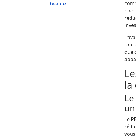
comm
beauté
bien
rédu
inve
L'av
tout 
quel
appa
Le
la
Le
un 
Le PE
rédui
vous