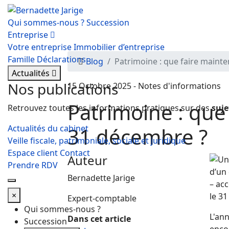
Qui sommes-nous ?
Succession
Entreprise
Votre entreprise
Immobilier d’entreprise
Famille
Déclarations
Blog
Patrimoine : que faire mainten
Actualités
Nos publications
15 Octobre 2025 - Notes d'informations
Patrimoine : que 
Retrouvez toutes les informations pratiques sur des
suje
Actualités du cabinet
31 décembre ?
Veille fiscale, patrimoniale, sociale et juridique
Espace client
Contact
Auteur
Prendre RDV
Bernadette Jarige
×
Expert-comptable
Qui sommes-nous ?
L'ann
Dans cet article
Succession