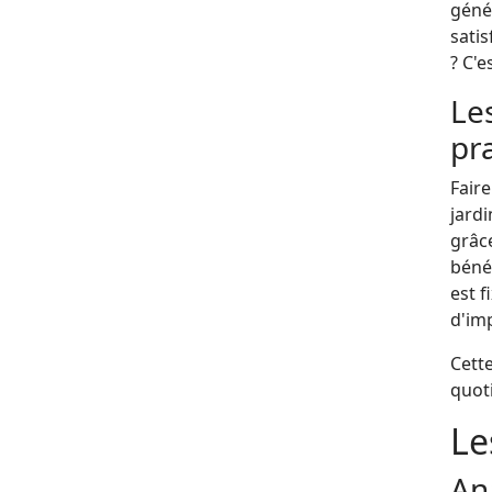
génér
satis
? C'e
Les
pra
Faire
jardi
grâce
bénéf
est f
d'im
Cette
quoti
Le
Ana