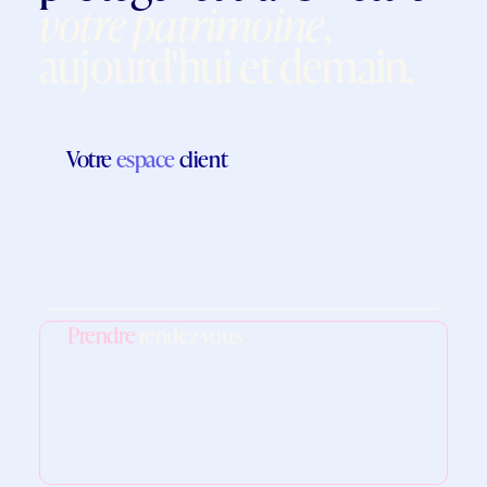
votre patrimoine
,
aujourd'hui et demain.
Votre
espace
client
Prendre
rendez-vous