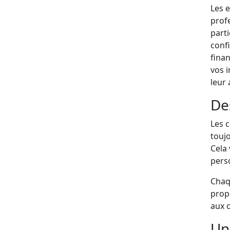
Les 
prof
parti
confi
finan
vos i
leur
De
Les 
toujo
Cela
perso
Chaqu
propo
aux o
Un