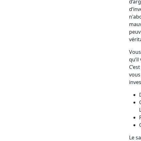
d’arg
d’inv
n'abo
mauv
peuve
véri
Vous
qu’il
C’est
vous
inve
Le sa