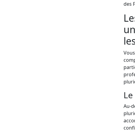
des F
Le
un
le
Vous
compt
parti
profe
pluri
Le
Au-d
pluri
acco
confi