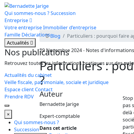
Qui sommes-nous ?
Succession
Entreprise
Votre entreprise
Immobilier d’entreprise
Famille
Déclarations
Blog
Particuliers : pourquoi faire
Actualités
Nos publications
29 Novembre 2024 - Notes d'information
Particuliers : p
Retrouvez toutes les informations pratiques sur des
suje
Actualités du cabinet
?
Veille fiscale, patrimoniale, sociale et juridique
Espace client
Contact
Auteur
Prendre RDV
Stop
Bernadette Jarige
pas s
delà 
×
Expert-comptable
socié
Qui sommes-nous ?
parti
Dans cet article
Succession