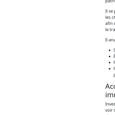
patr
Il se
les c
afin 
le tr
Il an
Ac
im
Inves
voir 