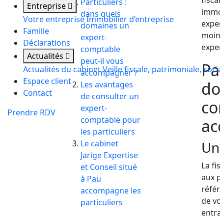
fisc
Particuliers :
Entreprise
immo
dans quels
Votre entreprise
Immobilier d’entreprise
expe
domaines un
Famille
moin
expert-
Déclarations
exper
comptable
Actualités
peut-il vous
Pa
Actualités du cabinet
Veille fiscale, patrimoniale, soci
accompagner ?
Espace client
do
Les avantages
Contact
de consulter un
co
expert-
Prendre RDV
comptable pour
ac
les particuliers
Le cabinet
Un
Jarige Expertise
La fi
et Conseil situé
aux 
à Pau
réfé
accompagne les
de vo
particuliers
entra