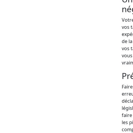
né
Votr
vos 
expé
de la
vos t
vous
vrai
Pr
Faire
erre
décla
légis
faire
les p
comp