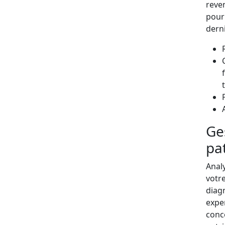
reve
pour 
derni
Ge
pa
Analy
votr
diag
expe
conce