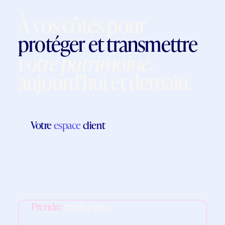
À vos côtés pour
protéger et transmettre
votre patrimoine
,
aujourd'hui et demain.
Votre
espace
client
Prendre
rendez-vous